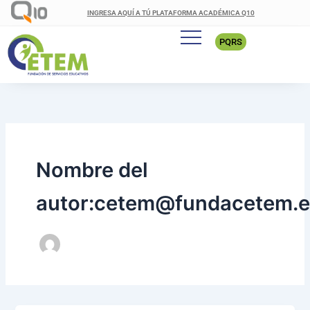
Ir
INGRESA AQUÍ A TÚ PLATAFORMA ACADÉMICA Q10
al
contenido
PQRS
Nombre del
autor:cetem@fundacetem.e